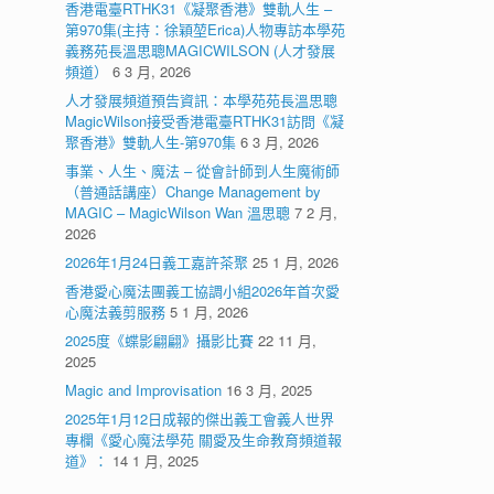
香港電臺RTHK31《凝聚香港》雙軌人生 –
第970集(主持：徐穎堃Erica)人物專訪本學苑
義務苑長溫思聰MAGICWILSON (人才發展
頻道）
6 3 月, 2026
人才發展頻道預告資訊：本學苑苑長溫思聰
MagicWilson接受香港電臺RTHK31訪問《凝
聚香港》雙軌人生-第970集
6 3 月, 2026
事業、人生、魔法 – 從會計師到人生魔術師
（普通話講座）Change Management by
MAGIC – MagicWilson Wan 溫思聰
7 2 月,
2026
2026年1月24日義工嘉許茶聚
25 1 月, 2026
香港愛心魔法團義工協調小組2026年首次愛
心魔法義剪服務
5 1 月, 2026
2025度《蝶影翩翩》攝影比賽
22 11 月,
2025
Magic and Improvisation
16 3 月, 2025
2025年1月12日成報的傑出義工會義人世界
專欄《愛心魔法學苑 關愛及生命教育頻道報
道》：
14 1 月, 2025