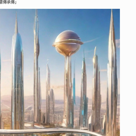
慧傳承傳」