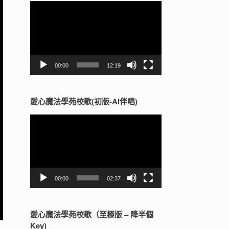
視
訊
播
放
器
00:00
12:19
愛心魔法學苑校歌(初版-AI伴唱)
視
訊
播
放
器
00:00
02:37
愛心魔法學苑校歌（至極版 – 降半個
Key)