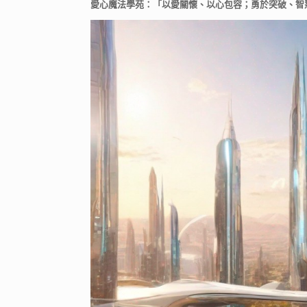
愛心魔法學苑：「以愛關懷、以心包容；勇於突破、智