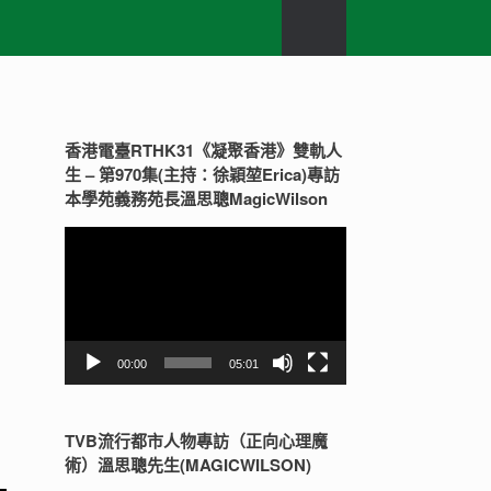
香港電臺RTHK31《凝聚香港》雙軌人
生 – 第970集(主持：徐穎堃Erica)專訪
本學苑義務苑長溫思聰MagicWilson
視
訊
播
放
器
00:00
05:01
TVB流行都市人物專訪（正向心理魔
術）溫思聰先生(MAGICWILSON)