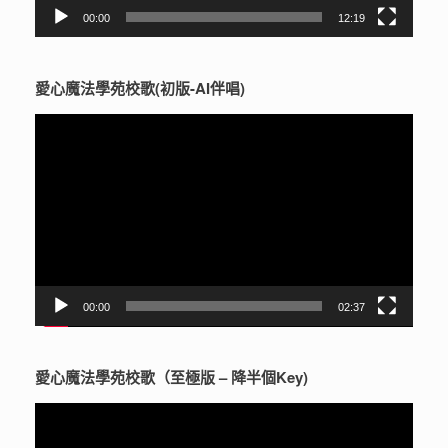
00:00
12:19
愛心魔法學苑校歌(初版-AI伴唱)
視
訊
播
放
器
00:00
02:37
愛心魔法學苑校歌（至極版 – 降半個Key)
視
訊