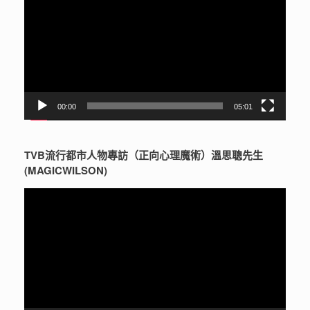
播
放
器
00:00
05:01
TVB流行都市人物專訪（正向心理魔術）溫思聰先生
(MAGICWILSON)
視
訊
播
放
器