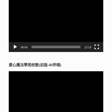
視
訊
播
放
器
00:00
12:19
愛心魔法學苑校歌(初版-AI伴唱)
視
訊
播
放
器