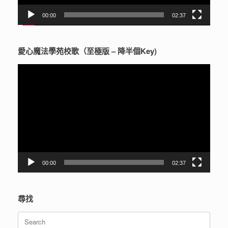
00:00
02:37
愛心魔法學苑校歌（至極版 – 降半個Key)
視
訊
播
放
器
00:00
02:37
尋找
Search
for: