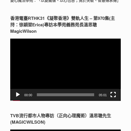
愛心魔法學苑：「以愛關懷、以心包容；勇於突破、智慧傳承傳」
香港電臺RTHK31《凝聚香港》雙軌人生 – 第970集(主
持：徐穎堃Erica)專訪本學苑義務苑長溫思聰
MagicWilson
視
訊
播
放
器
00:00
05:01
TVB流行都市人物專訪（正向心理魔術）溫思聰先生
(MAGICWILSON)