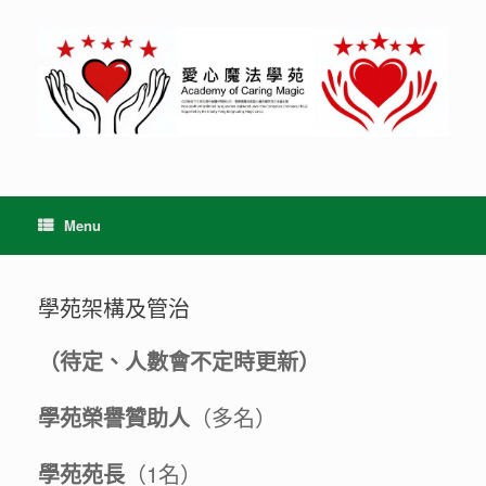
Skip
to
content
Menu
學苑架構及管治
（待定、人數會不定時更新）
學苑榮譽贊助人
（多名）
學苑苑長
（1名）